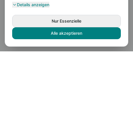
Details anzeigen
Nur Essenzielle
Alle akzeptieren
Fatih Moschee
DITIB Türkisch-Islamische Gemeinde zu Mülheim an der
Ruhr e.V.
Kontakt
Sandstraße 126c, Mülheim an der Ruhr
info@mh-fatihmoschee.com